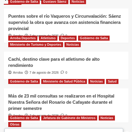
Gobierno de Salta
Gustavo Sáenz
Noticias
Puentes sobre el río Vaqueros y Circunvalación: Sáenz
supervisó la obra que avanza con asistencia financiera
provincial
Arroba
7 de agosto de 2026
0
Arroba Deportes
Atletismo
Deportes
Gobierno de Salta
Ministerio de Turismo y Deportes
Noticias
Cachi, destino clave para el atletismo de alto
rendimiento
Arroba
7 de agosto de 2026
0
Gobierno de Salta
Ministerio de Salud Pública
Noticias
Salud
Más de 23 mil consultas se realizaron en el Hospital
Nuestra Señora del Rosario de Cafayate durante el
primer semestre
Arroba
7 de agosto de 2026
0
Gobierno de Salta
Jefatura de Gabinete de Ministros
Noticias
Obras