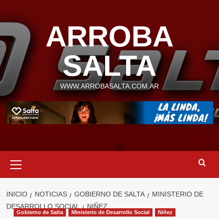
Saltar
al
ARROBA
contenido
SALTA
WWW.ARROBASALTA.COM.AR
Menú
primario
INICIO
NOTICIAS
GOBIERNO DE SALTA
MINISTERIO DE
DESARROLLO SOCIAL
NIÑEZ
Gobierno de Salta
Ministerio de Desarrollo Social
Niñez