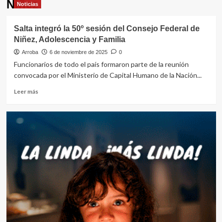
Niñez
Noticias
Salta integró la 50º sesión del Consejo Federal de
Niñez, Adolescencia y Familia
Arroba
6 de noviembre de 2025
0
Funcionarios de todo el país formaron parte de la reunión
convocada por el Ministerio de Capital Humano de la Nación...
Leer
Leer más
más
sobre
Salta
integró
la
50º
sesión
del
Consejo
Federal
de
Niñez,
Adolescencia
y