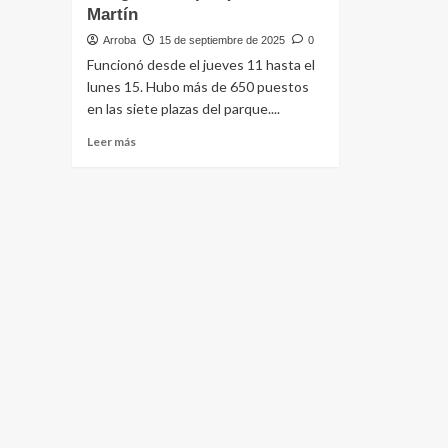
Martín
Arroba
15 de septiembre de 2025
0
Funcionó desde el jueves 11 hasta el
lunes 15. Hubo más de 650 puestos
en las siete plazas del parque....
Leer
Leer más
más
sobre
Miles
de
personas
disfrutaron
de
la
Feria
del
Milagro
en
el
parque
San
Martín