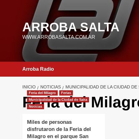
Saltar
al
contenido
ARROBA SALTA
WWW.ARROBASALTA.COM.AR
Arroba Radio
INICIO
NOTICIAS
MUNICIPALIDAD DE LA CIUDAD DE
Feria del Milagro
Ferias
Feria del Milag
Municipalidad de la Ciudad de Salta
Noticias
Miles de personas
disfrutaron de la Feria del
Milagro en el parque San