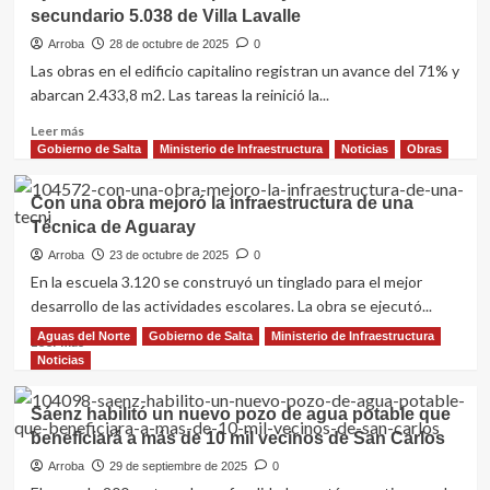
secundario 5.038 de Villa Lavalle
sorteó
40
Arroba
28 de octubre de 2025
0
viviendas
Las obras en el edificio capitalino registran un avance del 71% y
que
abarcan 2.433,8 m2. Las tareas la reinició la...
el
Gobierno
Leer
Leer más
provincial
más
Gobierno de Salta
Ministerio de Infraestructura
Noticias
Obras
finalizó
sobre
en
Ejecutan
Con una obra mejoró la infraestructura de una
Apolinario
obras
Técnica de Aguaray
Saravia
de
ampliación
Arroba
23 de octubre de 2025
0
y
En la escuela 3.120 se construyó un tinglado para el mejor
refacción
desarrollo de las actividades escolares. La obra se ejecutó...
en
el
Aguas del Norte
Gobierno de Salta
Ministerio de Infraestructura
Leer
Leer más
secundario
más
Noticias
5.038
sobre
de
Con
Sáenz habilitó un nuevo pozo de agua potable que
Villa
una
beneficiará a más de 10 mil vecinos de San Carlos
Lavalle
obra
mejoró
Arroba
29 de septiembre de 2025
0
la