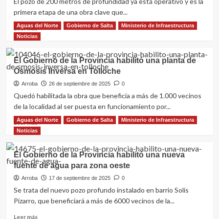
El pozo de 200 metros de profundidad ya está operativo y es la
infraestructura
primera etapa de una obra clave que...
de
una
Aguas del Norte
Gobierno de Salta
Ministerio de Infraestructura
Leer
Leer más
Técnica
más
Noticias
de
sobre
Aguaray
Sáenz
El Gobierno de la Provincia habilitó una planta de
habilitó
Ósmosis Inversa en Tolloche
un
nuevo
Arroba
26 de septiembre de 2025
0
pozo
Quedó habilitada la obra que beneficia a más de 1.000 vecinos
de
de la localidad al ser puesta en funcionamiento por...
agua
potable
Aguas del Norte
Gobierno de Salta
Ministerio de Infraestructura
Leer
Leer más
que
más
Noticias
beneficiará
sobre
a
El
El Gobierno de la Provincia habilitó una nueva
más
Gobierno
fuente de agua para zona oeste
de
de
10
la
Arroba
17 de septiembre de 2025
0
mil
Provincia
Se trata del nuevo pozo profundo instalado en barrio Solís
vecinos
habilitó
Pizarro, que beneficiará a más de 6000 vecinos de la...
de
una
San
planta
Leer
Leer más