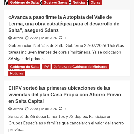
Ministerio de Infraestructura
Gobierno de Salta
Gustavo Sáenz
Noticias
Obras
«Avanza a paso firme la Autopista del Valle de
Lerma, una obra estratégica para el desarrollo de
Salta”, aseguró Sáenz
Arroba
22 de julio de 2026
0
Gobernación Noticias de Salta Gobierno 22/07/2026 16:59Las
tareas incluyen frentes de obra simultáneos. Ya se colocaron
36 vigas del primer...
Gobierno de Salta
IPV
Jefatura de Gabinete de Ministros
Leer
Leer más
más
Noticias
sobre
«Avanza
El IPV sorteó las primeras ubicaciones de las
a
viviendas del plan Casa Propia con Ahorro Previo
paso
en Salta Capital
firme
la
Arroba
22 de julio de 2026
0
Autopista
Se trató de 66 departamentos y 72 dúplex. Participaron
del
Grupos Especiales y familias que cancelaron el valor del ahorro
Valle
previo....
de