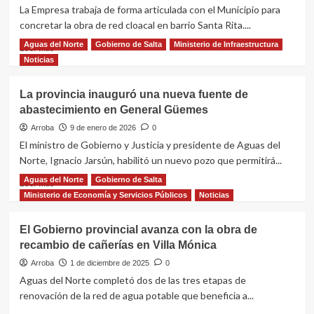
48
La Empresa trabaja de forma articulada con el Municipio para
departamentos
concretar la obra de red cloacal en barrio Santa Rita....
en
Rosario
Aguas del Norte
Gobierno de Salta
Ministerio de Infraestructura
Leer
Leer más
de
más
Noticias
la
sobre
Frontera
Aguas
La provincia inauguró una nueva fuente de
del
abastecimiento en General Güemes
Norte
avanza
Arroba
9 de enero de 2026
0
en
El ministro de Gobierno y Justicia y presidente de Aguas del
un
Norte, Ignacio Jarsún, habilitó un nuevo pozo que permitirá...
Proyecto
de
Aguas del Norte
Gobierno de Salta
Leer
Leer más
Red
más
Ministerio de Economía y Servicios Públicos
Noticias
de
sobre
Cloacas
La
El Gobierno provincial avanza con la obra de
en
provincia
recambio de cañerías en Villa Mónica
General
inauguró
Güemes
una
Arroba
1 de diciembre de 2025
0
nueva
Aguas del Norte completó dos de las tres etapas de
fuente
renovación de la red de agua potable que beneficia a...
de