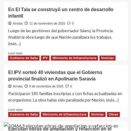
sobre
El
Hoy
En El Tala se construyó un centro de desarrollo
Socorro
se
infantil
II
entregarán
en
48
Arroba
11 de noviembre de 2025
0
Cafayate
nuevas
Luego de las gestiones del gobernador Sáenz, la Provincia
viviendas
finalizó la obra luego de que Nación paralizara los trabajos.
en
(más…)
Cafayate
Leer
Leer más
más
Gobierno de Salta
IPV
Ministerio de Infraestructura
Noticias
sobre
En
El IPV sorteó 40 viviendas que el Gobierno
El
provincial finalizó en Apolinario Saravia
Tala
se
Arroba
5 de noviembre de 2025
0
construyó
Participaron 185 familias inscriptas y con fichas actualizadas en
un
el organismo. La obra había sido paralizada por Nación. (más…)
centro
de
Leer
Leer más
desarrollo
más
Gobierno de Salta
Ministerio de Infraestructura
Noticias
Obras
infantil
sobre
El
Ejecutan obras de ampliación y refacción en el
IPV