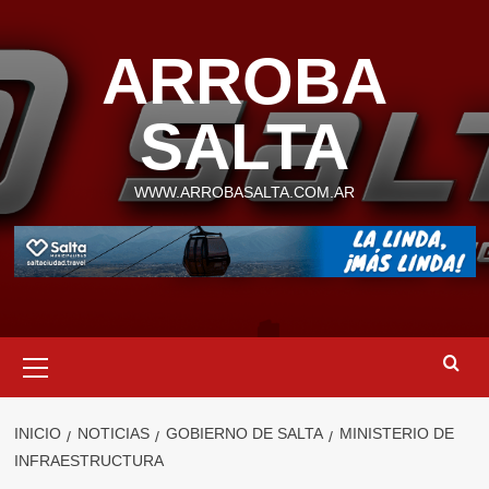
Saltar
al
ARROBA
contenido
SALTA
WWW.ARROBASALTA.COM.AR
Menú
primario
INICIO
NOTICIAS
GOBIERNO DE SALTA
MINISTERIO DE
INFRAESTRUCTURA