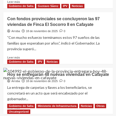
abastecimiento
Leer
Leer más
en
más
Gobierno de Salta
Gustavo Sáenz
IPV
Noticias
General
sobre
Güemes
El
Con fondos provinciales se concluyeron las 97
Gobierno
viviendas de Finca El Socorro II en Cafayate
provincial
avanza
Arroba
18 de noviembre de 2025
0
con
”Con mucho esfuerzo terminamos estos 97 sueños de las
la
familias que esperaban por años”, indicó el Gobernador. La
obra
provincia superó...
de
recambio
Leer
Leer más
de
más
Gobierno de Salta
IPV
Noticias
cañerías
sobre
en
Con
Hoy se entregarán 48 nuevas viviendas en Cafayate
Villa
fondos
Mónica
provinciales
Arroba
18 de noviembre de 2025
0
se
La entrega de carpetas y llaves a los beneficiarios, se
concluyeron
concretará en un acto que será encabezado por el
las
gobernador...
97
viviendas
Gobierno de Salta
Ministerio de Infraestructura
Noticias
Obras
Leer
Leer más
de
más
Uncategorized
Finca