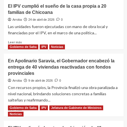
miembros
Con
El IPV cumplió el sueño de la casa propia a 20
de
fondos
familias de Chicoana
pueblos
provinciales,
originarios
Sáenz
Arroba
24 de abril de 2026
0
y
entregó
Las unidades fueron ejecutadas con mano de obra local y
rurales
40
financiadas por el IPV, en el marco de una política...
viviendas
en
Leer
Leer más
Moldes
más
Gobierno de Salta
IPV
Noticias
y
sobre
reactivó
El
En Apolinario Saravia, el Gobernador encabezó la
una
IPV
entrega de 40 viviendas reactivadas con fondos
obra
cumplió
paralizada
provinciales
el
sueño
Arroba
9 de abril de 2026
0
de
Con recursos propios, la Provincia finalizó una obra paralizada a
la
nivel nacional, brindando soluciones concretas a familias
casa
salteñas y reafirmando...
propia
a
Gobierno de Salta
IPV
Jefatura de Gabinete de Ministros
Leer
Leer más
20
más
Noticias
familias
sobre
de
En