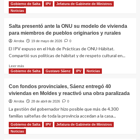
Lerma,
Gobierno de Salta
IPV
Jefatura de Gabinete de Ministros
Leer
Leer más
una
más
Noticias
obra
sobre
estratégica
El
para
Salta presentó ante la ONU su modelo de vivienda
IPV
el
para miembros de pueblos originarios y rurales
sorteó
desarrollo
las
Arroba
19 de mayo de 2026
0
de
primeras
El IPV expuso en el Hub de Prácticas de ONU-Hábitat.
Salta”,
ubicaciones
Compartió sus políticas de hábitat y de respeto cultural en...
aseguró
de
Sáenz
las
Leer
Leer más
viviendas
más
Gobierno de Salta
Gustavo Sáenz
IPV
Noticias
del
sobre
plan
Salta
Con fondos provinciales, Sáenz entregó 40
Casa
presentó
viviendas en Moldes y reactivó una obra paralizada
Propia
ante
con
la
Arroba
28 de abril de 2026
0
Ahorro
ONU
La gestión del gobernador hizo posible que más de 4.300
Previo
su
familias salteñas de toda la provincia accedan a la casa...
en
modelo
Salta
de
Gobierno de Salta
IPV
Jefatura de Gabinete de Ministros
Leer
Leer más
Capital
vivienda
más
Noticias
para
sobre