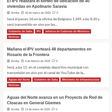
Chicoana
El IPV realizará el sorteo de ubicación de 40
Apolinario
viviendas en Apolinario Saravia
Saravia,
el
Arroba
20 de marzo de 2026
0
Gobernador
Será el jueves 26 en la oficina de Belgrano 1.349, a las 8.30 y
encabezó
será transmitido en vivo por las...
la
entrega
Gobierno de Salta
IPV
Jefatura de Gabinete de Ministros
Leer
Leer más
de
más
Noticias
40
sobre
viviendas
El
Mañana el IPV sorteará 48 departamentos en
reactivadas
IPV
Rosario de la Frontera
con
realizará
fondos
el
Arroba
5 de febrero de 2026
0
provinciales
sorteo
Será, a las 11, en el complejo deportivo municipal con
de
transmisión en vivo por el canal de YouTube de la...
ubicación
de
Aguas del Norte
Gobierno de Salta
Ministerio de Infraestructura
Leer
Leer más
40
más
Noticias
viviendas
sobre
en
Mañana
Aguas del Norte avanza en un Proyecto de Red de
Apolinario
el
Cloacas en General Güemes
Saravia
IPV
sorteará
Arroba
13 de enero de 2026
0