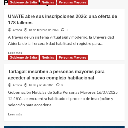
Personas Mayores
Gobierno de Salta
Noticias
Personas Mayores
UNATE abre sus inscripciones 2026: una oferta de
178 talleres
Arroba
18 de febrero de 2026
0
A través de un sistema virtual ágil y moderno, la Universidad
Abierta de la Tercera Edad habilitará el registro para...
Leer
Leer más
más
Gobierno de Salta
Noticias
Personas Mayores
sobre
UNATE
Tartagal: inscriben a personas mayores para
abre
acceder al nuevo complejo habitacional
sus
inscripciones
Arroba
16 de julio de 2025
0
2026:
Gobernación Noticias de Salta Personas Mayores 16/07/2025
una
12:15Ya se encuentra habilitado el proceso de inscripción y
oferta
selección para acceder a...
de
178
Leer
Leer más
talleres
más
sobre