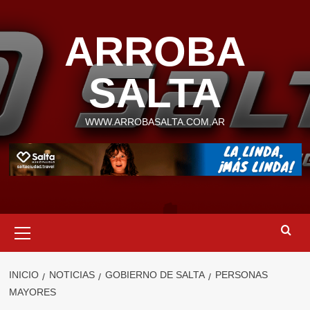
Saltar
al
ARROBA
contenido
SALTA
WWW.ARROBASALTA.COM.AR
Menú
primario
INICIO
NOTICIAS
GOBIERNO DE SALTA
PERSONAS
MAYORES