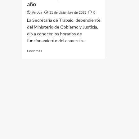
año
Arroba
31 de diciembre de 2025
0
La Secretaría de Trabajo, dependiente
del Ministerio de Gobierno y Justicia,
dio a conocer los horarios de
funcionamiento del comercio...
Leer
Leer más
más
sobre
La
Secretaría
de
Trabajo
informa
los
horarios
comerciales
para
el
fin
de
año