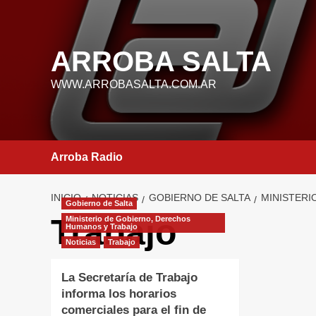
Saltar
al
contenido
ARROBA SALTA
WWW.ARROBASALTA.COM.AR
Arroba Radio
INICIO
NOTICIAS
GOBIERNO DE SALTA
MINISTERI
Gobierno de Salta
Trabajo
Ministerio de Gobierno, Derechos
Humanos y Trabajo
Noticias
Trabajo
La Secretaría de Trabajo
informa los horarios
comerciales para el fin de