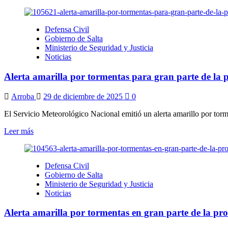
más
sobre
Alerta
Defensa Civil
amarilla
Gobierno de Salta
por
Ministerio de Seguridad y Justicia
tormentas
Noticias
para
diversos
Alerta amarilla por tormentas para gran parte de la 
valles
y
zonas
Arroba
29 de diciembre de 2025
0
del
Valle
El Servicio Meteorológico Nacional emitió un alerta amarillo por torme
de
Leer
Leer más
Lerma
más
sobre
Alerta
Defensa Civil
amarilla
Gobierno de Salta
por
Ministerio de Seguridad y Justicia
tormentas
Noticias
para
gran
Alerta amarilla por tormentas en gran parte de la pro
parte
de