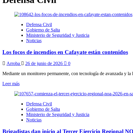
Defensa Civil
Gobierno de Salta
Ministerio de Seguridad y Justicia
Noticias
Los focos de incendios en Cafayate están contenidos
Arroba
26 de junio de 2026
0
Mediante un monitoreo permanente, con tecnología de avanzada y la la
Leer
Leer más
más
sobre
Los
Defensa Civil
focos
Gobierno de Salta
de
Ministerio de Seguridad y Justicia
incendios
Noticias
en
Cafayate
Brigadistas dan inicio al Tercer Ejercicio Regional N
están