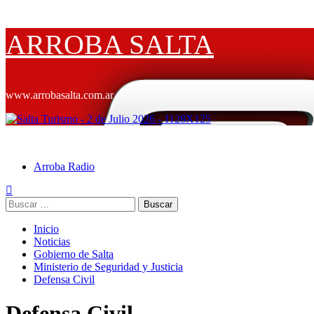
Saltar
ARROBA SALTA
al
contenido
www.arrobasalta.com.ar
Menú
ARROBA SALTA
primario
Arroba Radio
Buscar:
Inicio
Noticias
Gobierno de Salta
Ministerio de Seguridad y Justicia
Defensa Civil
Defensa Civil