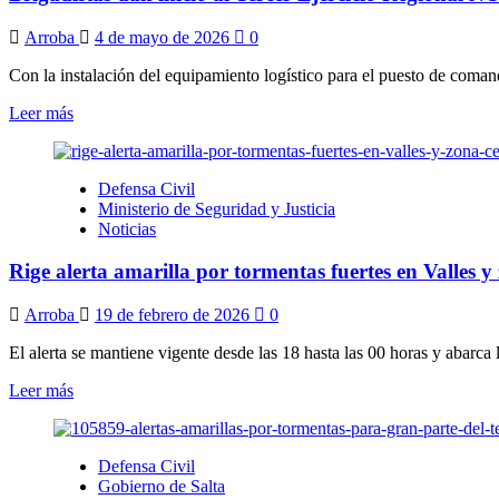
contenidos
Arroba
4 de mayo de 2026
0
Con la instalación del equipamiento logístico para el puesto de comand
Leer
Leer más
más
sobre
Brigadistas
Defensa Civil
dan
Ministerio de Seguridad y Justicia
inicio
Noticias
al
Tercer
Rige alerta amarilla por tormentas fuertes en Valles y
Ejercicio
Regional
NOA
Arroba
19 de febrero de 2026
0
2026
en
El alerta se mantiene vigente desde las 18 hasta las 00 horas y abarca 
Salta
Leer
Leer más
más
sobre
Rige
Defensa Civil
alerta
Gobierno de Salta
amarilla