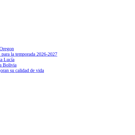
 Oregon
a para la temporada 2026-2027
ta Lucía
a Bolivia
joran su calidad de vida