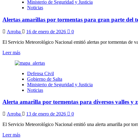
Ministerio de Seguridad y Justicia
por
Noticias
tormentas
fuertes
Alertas amarillas por tormentas para gran parte del te
en
Valles
y
Arroba
16 de enero de 2026
0
zona
Centro
El Servicio Meteorológico Nacional emitió alertas por tormentas de var
de
Leer
Leer más
Salta
más
sobre
Alertas
Defensa Civil
amarillas
Gobierno de Salta
por
Ministerio de Seguridad y Justicia
tormentas
Noticias
para
gran
Alerta amarilla por tormentas para diversos valles y 
parte
del
territorio
Arroba
13 de enero de 2026
0
provincial
El Servicio Meteorológico Nacional emitió una alerta amarilla por torm
Leer
Leer más