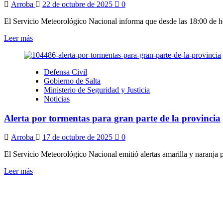
la
Arroba
22 de octubre de 2025
0
provincia
El Servicio Meteorológico Nacional informa que desde las 18:00 de hoy
Leer
Leer más
más
sobre
Alerta
Defensa Civil
amarilla
Gobierno de Salta
por
Ministerio de Seguridad y Justicia
tormentas
Noticias
en
gran
Alerta por tormentas para gran parte de la provincia
parte
de
la
Arroba
17 de octubre de 2025
0
provincia
El Servicio Meteorológico Nacional emitió alertas amarilla y naranja p
Leer
Leer más
más
sobre
Alerta
por
tormentas