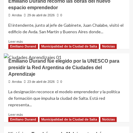
Emiliano Durand recorrió las obras del nuevo
lanzó
calle
espacio emprendedor
“Laburá
Ya”,
Arroba
29 de abril de 2026
0
el
El intendente, junto al jefe de Gabinete, Juan Chalabe, visitó el
chat
edificio de Avda. San Martín y Buenos Aires donde...
de
WhatsApp
Leer
Leer más
que
más
Emiliano Durand
Municipalidad de la Ciudad de Salta
Noticias
conecta
sobre
oficios
Emiliano
con
Emiliano Durand fue elegido por la UNESCO para
Durand
clientes
presidir la Red Argentina de Ciudades del
recorrió
Aprendizaje
las
obras
Arroba
23 de abril de 2026
0
del
La designación reconoce el modelo emprendedor y la política
nuevo
espacio
de formación que impulsa la ciudad de Salta. Está red
emprendedor
representa...
Leer
Leer más
más
Emiliano Durand
Municipalidad de la Ciudad de Salta
Noticias
sobre
Emiliano