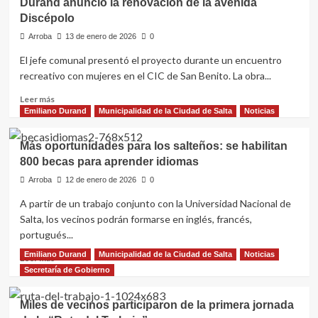
Durand anunció la renovación de la avenida
Trabajo:
Discépolo
un
puente
Arroba
13 de enero de 2026
0
real
El jefe comunal presentó el proyecto durante un encuentro
hacia
las
recreativo con mujeres en el CIC de San Benito. La obra...
oportunidades
Leer
Leer más
laborales
más
Emiliano Durand
Municipalidad de la Ciudad de Salta
Noticias
sobre
Junto
Más oportunidades para los salteños: se habilitan
a
800 becas para aprender idiomas
vecinas
de
Arroba
12 de enero de 2026
0
zona
A partir de un trabajo conjunto con la Universidad Nacional de
sureste,
Salta, los vecinos podrán formarse en inglés, francés,
el
intendente
portugués...
Durand
Emiliano Durand
Municipalidad de la Ciudad de Salta
Noticias
Leer
Leer más
anunció
más
Secretaría de Gobierno
la
sobre
renovación
Más
de
Miles de vecinos participaron de la primera jornada
oportunidades
la