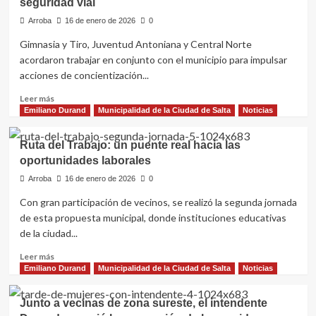
seguridad vial
reclamo
de
histórico,
Arroba
Minería
16 de enero de 2026
0
el
Gimnasia y Tiro, Juventud Antoniana y Central Norte
municipio
acordaron trabajar en conjunto con el municipio para impulsar
podrá
intervenir
acciones de concientización...
zonas
Leer
Leer más
linderas
más
Emiliano Durand
Municipalidad de la Ciudad de Salta
Noticias
a
sobre
las
Los
vías
Ruta del Trabajo: un puente real hacia las
clubes
del
oportunidades laborales
de
tren
Salta
Arroba
16 de enero de 2026
0
se
Con gran participación de vecinos, se realizó la segunda jornada
ponen
de esta propuesta municipal, donde instituciones educativas
la
camiseta
de la ciudad...
por
Leer
Leer más
la
más
Emiliano Durand
Municipalidad de la Ciudad de Salta
Noticias
seguridad
sobre
vial
Ruta
Junto a vecinas de zona sureste, el intendente
del