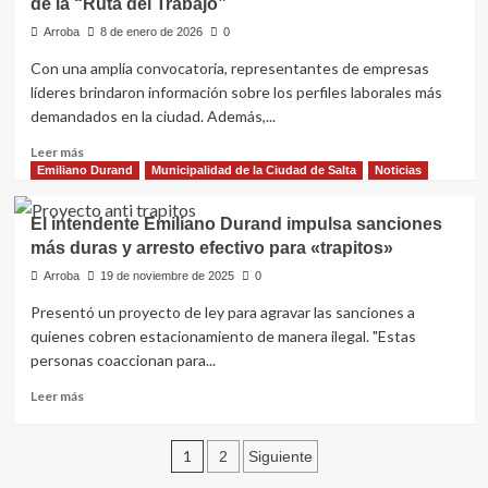
de la “Ruta del Trabajo”
para
avenida
los
Arroba
Discépolo
8 de enero de 2026
0
salteños:
Con una amplia convocatoria, representantes de empresas
se
líderes brindaron información sobre los perfiles laborales más
habilitan
800
demandados en la ciudad. Además,...
becas
Leer
Leer más
para
más
Emiliano Durand
Municipalidad de la Ciudad de Salta
Noticias
aprender
sobre
idiomas
Miles
El intendente Emiliano Durand impulsa sanciones
de
más duras y arresto efectivo para «trapitos»
vecinos
participaron
Arroba
19 de noviembre de 2025
0
de
Presentó un proyecto de ley para agravar las sanciones a
la
quienes cobren estacionamiento de manera ilegal. "Estas
primera
jornada
personas coaccionan para...
de
Leer
Leer más
la
más
“Ruta
sobre
del
Paginación
El
1
2
Siguiente
Trabajo”
intendente