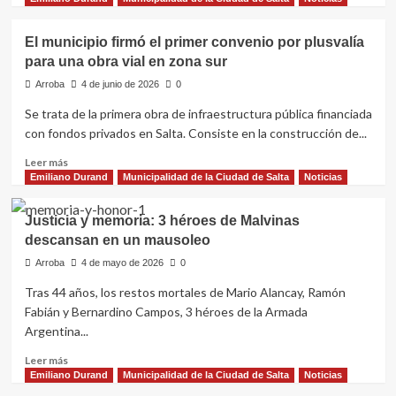
los
sobre
fenómenos
La
climáticos
El municipio firmó el primer convenio por plusvalía
Ciudad
para una obra vial en zona sur
llevó
su
Arroba
4 de junio de 2026
0
oferta
Se trata de la primera obra de infraestructura pública financiada
de
con fondos privados en Salta. Consiste en la construcción de...
formación
y
Leer
Leer más
empleo
más
Emiliano Durand
Municipalidad de la Ciudad de Salta
Noticias
a
sobre
«Estudiá
El
Salta
Justicia y memoria: 3 héroes de Malvinas
municipio
2026»
descansan en un mausoleo
firmó
el
Arroba
4 de mayo de 2026
0
primer
Tras 44 años, los restos mortales de Mario Alancay, Ramón
convenio
Fabián y Bernardino Campos, 3 héroes de la Armada
por
plusvalía
Argentina...
para
Leer
Leer más
una
más
Emiliano Durand
Municipalidad de la Ciudad de Salta
Noticias
obra
sobre
vial