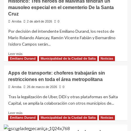
Histórico: Tres héroes de Malvinas tendrán un
Durand
mausoleo especial en el cementerio De la Santa
fue
Cruz
elegido
por
Arroba
2 de abril de 2026
0
la
Por decisión del intendente Emiliano Durand, los restos de
UNESCO
para
Mario Rolando Alancay, Ramón Vicente Fabián y Bernardino
presidir
Isidoro Campos serán...
la
Leer
Red
Leer más
más
Argentina
Emiliano Durand
Municipalidad de la Ciudad de Salta
Noticias
sobre
de
Histórico:
Ciudades
Apps de transporte: choferes trabajarán sin
Tres
del
restricciones en toda el área metropolitana
héroes
Aprendizaje
de
Arroba
26 de marzo de 2026
0
Malvinas
Tras la legalización de Uber, DiDi y otras plataformas en Salta
tendrán
Capital, se amplía la colaboración con otros municipios de...
un
mausoleo
Leer
Leer más
especial
más
Emiliano Durand
Municipalidad de la Ciudad de Salta
Noticias
en
sobre
el
Apps
cementerio