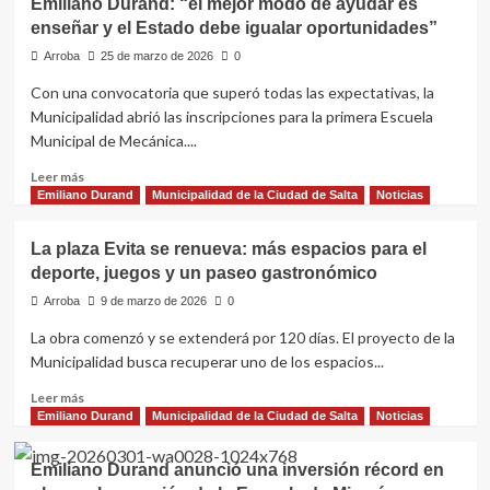
Emiliano Durand: “el mejor modo de ayudar es
de
De
enseñar y el Estado debe igualar oportunidades”
transporte:
la
choferes
Arroba
25 de marzo de 2026
0
Santa
trabajarán
Cruz
Con una convocatoria que superó todas las expectativas, la
sin
Municipalidad abrió las inscripciones para la primera Escuela
restricciones
en
Municipal de Mecánica....
toda
Leer
Leer más
el
más
Emiliano Durand
Municipalidad de la Ciudad de Salta
Noticias
área
sobre
metropolitana
Emiliano
La plaza Evita se renueva: más espacios para el
Durand:
deporte, juegos y un paseo gastronómico
“el
mejor
Arroba
9 de marzo de 2026
0
modo
La obra comenzó y se extenderá por 120 días. El proyecto de la
de
Municipalidad busca recuperar uno de los espacios...
ayudar
es
Leer
Leer más
enseñar
más
Emiliano Durand
Municipalidad de la Ciudad de Salta
Noticias
y
sobre
el
La
Estado
Emiliano Durand anunció una inversión récord en
plaza
debe