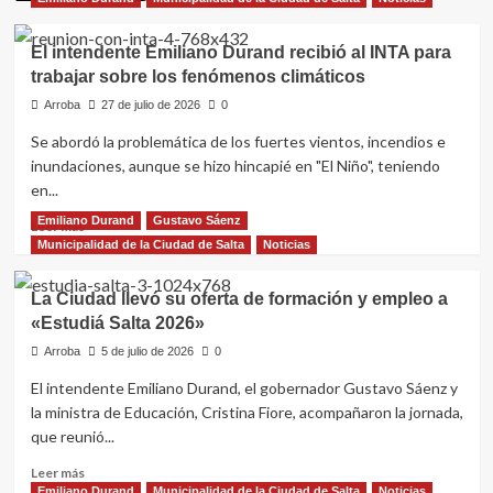
El intendente Emiliano Durand recibió al INTA para
trabajar sobre los fenómenos climáticos
Arroba
27 de julio de 2026
0
Se abordó la problemática de los fuertes vientos, incendios e
inundaciones, aunque se hizo hincapié en "El Niño", teniendo
en...
Emiliano Durand
Gustavo Sáenz
Leer
Leer más
más
Municipalidad de la Ciudad de Salta
Noticias
sobre
El
La Ciudad llevó su oferta de formación y empleo a
intendente
«Estudiá Salta 2026»
Emiliano
Durand
Arroba
5 de julio de 2026
0
recibió
El intendente Emiliano Durand, el gobernador Gustavo Sáenz y
al
la ministra de Educación, Cristina Fiore, acompañaron la jornada,
INTA
para
que reunió...
trabajar
Leer
Leer más
sobre
más
Emiliano Durand
Municipalidad de la Ciudad de Salta
Noticias