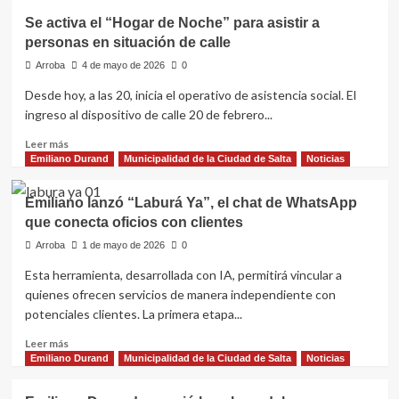
Justicia
en
Se activa el “Hogar de Noche” para asistir a
y
zona
personas en situación de calle
memoria:
sur
3
Arroba
4 de mayo de 2026
0
héroes
Desde hoy, a las 20, inicia el operativo de asistencia social. El
de
ingreso al dispositivo de calle 20 de febrero...
Malvinas
descansan
Leer
Leer más
en
más
Emiliano Durand
Municipalidad de la Ciudad de Salta
Noticias
un
sobre
mausoleo
Se
Emiliano lanzó “Laburá Ya”, el chat de WhatsApp
activa
que conecta oficios con clientes
el
“Hogar
Arroba
1 de mayo de 2026
0
de
Esta herramienta, desarrollada con IA, permitirá vincular a
Noche”
quienes ofrecen servicios de manera independiente con
para
asistir
potenciales clientes. La primera etapa...
a
Leer
Leer más
personas
más
Emiliano Durand
Municipalidad de la Ciudad de Salta
Noticias
en
sobre
situación
Emiliano
de