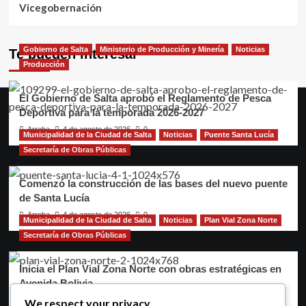
Vicegobernación
Gobierno de Salta
Ministerio de Producción y Minería
Noticias
Te pueden interesar
Producción
El Gobierno de Salta aprobó el Reglamento de Pesca
Deportiva para la temporada 2026-2027
Arroba
4 de agosto de 2026
0
Municipalidad de la Ciudad de Salta
Noticias
Puente Santa Lucía
Secretaría de Obras Públicas
Comenzó la construcción de las bases del nuevo puente
de Santa Lucía
Arroba
4 de agosto de 2026
0
Municipalidad de la Ciudad de Salta
Noticias
Plan Vial Zona Norte
Secretaría de Obras Públicas
Inicia el Plan Vial Zona Norte con obras estratégicas en
Avenida Bolivia
Arroba
3 de agosto de 2026
0
We respect your privacy