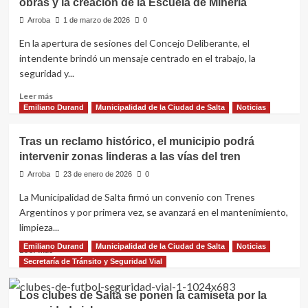
obras y la creación de la Escuela de Minería
Evita
igualar
se
Arroba
1 de marzo de 2026
0
oportunidades”
renueva:
En la apertura de sesiones del Concejo Deliberante, el
más
intendente brindó un mensaje centrado en el trabajo, la
espacios
para
seguridad y...
el
Leer
Leer más
deporte,
más
Emiliano Durand
Municipalidad de la Ciudad de Salta
Noticias
juegos
sobre
y
Emiliano
un
Tras un reclamo histórico, el municipio podrá
Durand
paseo
intervenir zonas linderas a las vías del tren
anunció
gastronómico
una
Arroba
23 de enero de 2026
0
inversión
La Municipalidad de Salta firmó un convenio con Trenes
récord
Argentinos y por primera vez, se avanzará en el mantenimiento,
en
obras
limpieza...
y
Emiliano Durand
Municipalidad de la Ciudad de Salta
Noticias
Leer
Leer más
la
más
Secretaría de Tránsito y Seguridad Vial
creación
sobre
de
Tras
la
Los clubes de Salta se ponen la camiseta por la
un
Escuela