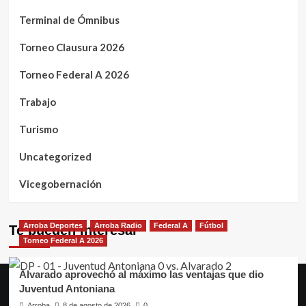
Terminal de Ómnibus
Torneo Clausura 2026
Torneo Federal A 2026
Trabajo
Turismo
Uncategorized
Vicegobernación
Arroba Deportes
Arroba Radio
Federal A
Fútbol
Te pueden interesar
Torneo Federal A 2026
Alvarado aprovechó al máximo las ventajas que dio
Juventud Antoniana
Arroba
8 de agosto de 2026
0