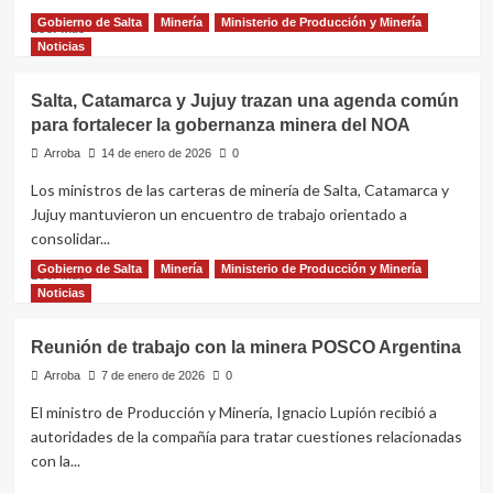
avance
Gobierno de Salta
Minería
Ministerio de Producción y Minería
Leer
Leer más
industrial
más
Noticias
en
sobre
el
Salta
Salar
Salta, Catamarca y Jujuy trazan una agenda común
avanza
del
para fortalecer la gobernanza minera del NOA
en
Hombre
una
Arroba
Muerto
14 de enero de 2026
0
agenda
Los ministros de las carteras de minería de Salta, Catamarca y
de
Jujuy mantuvieron un encuentro de trabajo orientado a
desarrollo
con
consolidar...
impacto
Gobierno de Salta
Minería
Ministerio de Producción y Minería
Leer
Leer más
regional
más
Noticias
junto
sobre
a
Salta,
Rio
Reunión de trabajo con la minera POSCO Argentina
Catamarca
Tinto
y
Arroba
7 de enero de 2026
0
Jujuy
El ministro de Producción y Minería, Ignacio Lupión recibió a
trazan
autoridades de la compañía para tratar cuestiones relacionadas
una
con la...
agenda
común