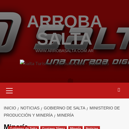
Saltar
al
ARROBA
contenido
SALTA
WWW.ARROBASALTA.COM.AR
Menú
primario
INICIO
NOTICIAS
GOBIERNO DE SALTA
MINISTERIO DE
PRODUCCIÓN Y MINERÍA
MINERÍA
Minería
Gobierno de Salta
Gustavo Sáenz
Minería
Noticias