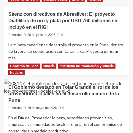
Sáenz con directivos de Abrasilver: El proyecto
Diablillos de oro y plata por USD 760 millones se
incluyó en el RIGI
Arroba
26 de junio de 2026
0
La minera canadiense desarrolla el proyecto en la Puna, dentro
de la zona de cooperación con Catamarca. Proyecta generar
más...
Gobierno de Salta
Minería
Ministerio de Producción y Minería
Leer
Leer más
más
Noticias
sobre
Sáenz
El Gobierno destacó en Tolar Grande el rol de los
con
proveedores locales en el desarrollo minero de la
directivos
Puna
de
Abrasilver:
Arroba
29 de mayo de 2026
0
El
En el Día del Proveedor Minero, autoridades provinciales,
proyecto
Diablillos
empresas y comunidades locales reforzaron el compromiso de
de
consolidar un modelo productivo...