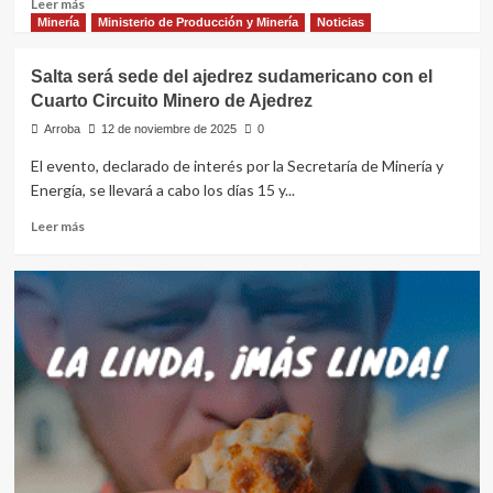
Leer
Leer más
para
más
Minería
Ministerio de Producción y Minería
Noticias
fortalecer
sobre
la
Reunión
gobernanza
Salta será sede del ajedrez sudamericano con el
de
minera
Cuarto Circuito Minero de Ajedrez
trabajo
del
con
Arroba
12 de noviembre de 2025
0
NOA
la
El evento, declarado de interés por la Secretaría de Minería y
minera
Energía, se llevará a cabo los días 15 y...
POSCO
Argentina
Leer
Leer más
más
sobre
Salta
será
sede
del
ajedrez
sudamericano
con
el
Cuarto
Circuito