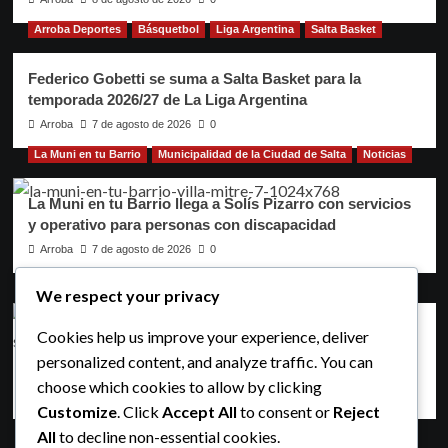
Arroba Deportes
Básquetbol
Liga Argentina
Salta Basket
Federico Gobetti se suma a Salta Basket para la
temporada 2026/27 de La Liga Argentina
Arroba
7 de agosto de 2026
0
La Muni en tu Barrio
Municipalidad de la Ciudad de Salta
Noticias
La Muni en tu Barrio llega a Solís Pizarro con servicios
y operativo para personas con discapacidad
Arroba
7 de agosto de 2026
0
Gobierno de Salta
Gustavo Sáenz
Noticias
We respect your privacy
Puentes sobre el río Vaqueros y Circunvalación: Sáenz
Cookies help us improve your experience, deliver
supervisó la obra que avanza con asistencia financiera
personalized content, and analyze traffic. You can
provincial
choose which cookies to allow by clicking
Arroba
7 de agosto de 2026
0
Arroba Deportes
Atletismo
Deportes
Gobierno de Salta
Customize
. Click
Accept All
to consent or
Reject
Ministerio de Turismo y Deportes
Noticias
All
to decline non-essential cookies.