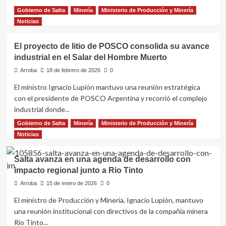
oro
Gobierno de Salta
Minería
Ministerio de Producción y Minería
Leer
y
Leer más
más
plata
Noticias
sobre
por
El
USD
El proyecto de litio de POSCO consolida su avance
Gobierno
760
industrial en el Salar del Hombre Muerto
destacó
millones
en
se
Arroba
18 de febrero de 2026
0
Tolar
incluyó
El ministro Ignacio Lupión mantuvo una reunión estratégica
Grande
en
con el presidente de POSCO Argentina y recorrió el complejo
el
el
rol
RIGI
industrial donde...
de
Gobierno de Salta
Minería
Ministerio de Producción y Minería
Leer
Leer más
los
más
Noticias
proveedores
sobre
locales
El
en
Salta avanza en una agenda de desarrollo con
proyecto
el
impacto regional junto a Rio Tinto
de
desarrollo
litio
Arroba
minero
15 de enero de 2026
0
de
de
El ministro de Producción y Minería, Ignacio Lupión, mantuvo
POSCO
la
una reunión institucional con directivos de la compañía minera
consolida
Puna
su
Rio Tinto...