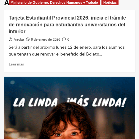
AMT
Ministerio de Gobierno, Derechos Humanos y Trabajo
Noticias
Tarjeta Estudiantil Provincial 2026: inicia el trámite
de renovación para estudiantes universitarios del
interior
Arroba
9 de enero de 2026
0
Será a partir del próximo lunes 12 de enero, para los alumnos
que tengan que renovar el beneficio del Boleto...
Leer
Leer más
más
sobre
Tarjeta
Estudiantil
Provincial
2026:
inicia
el
trámite
de
renovación
para