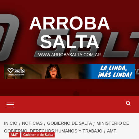
Saltar
al
ARROBA
contenido
SALTA
WWW.ARROBASALTA.COM.AR
Menú
primario
INICIO
NOTICIAS
GOBIERNO DE SALTA
MINISTERIO DE
GOBIERNO, DERECHOS HUMANOS Y TRABAJO
AMT
AMT
Gobierno de Salta