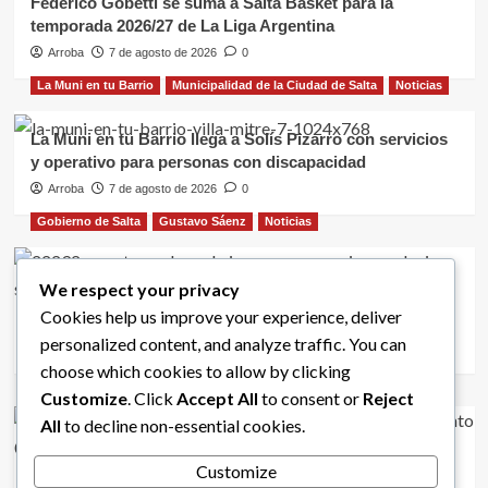
Federico Gobetti se suma a Salta Basket para la
temporada 2026/27 de La Liga Argentina
Arroba
7 de agosto de 2026
0
La Muni en tu Barrio
Municipalidad de la Ciudad de Salta
Noticias
La Muni en tu Barrio llega a Solís Pizarro con servicios
y operativo para personas con discapacidad
Arroba
7 de agosto de 2026
0
Gobierno de Salta
Gustavo Sáenz
Noticias
Puentes sobre el río Vaqueros y Circunvalación: Sáenz
We respect your privacy
supervisó la obra que avanza con asistencia financiera
Cookies help us improve your experience, deliver
provincial
personalized content, and analyze traffic. You can
Arroba
7 de agosto de 2026
0
Arroba Deportes
Atletismo
Deportes
Gobierno de Salta
choose which cookies to allow by clicking
Ministerio de Turismo y Deportes
Noticias
Customize
. Click
Accept All
to consent or
Reject
All
to decline non-essential cookies.
Cachi, destino clave para el atletismo de alto
rendimiento
Customize
Arroba
7 de agosto de 2026
0