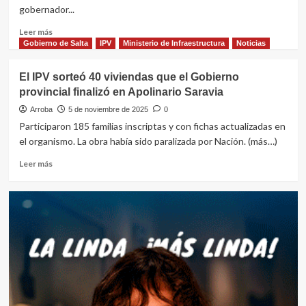
las
gobernador...
97
viviendas
Leer
Leer más
de
más
Gobierno de Salta
IPV
Ministerio de Infraestructura
Noticias
Finca
sobre
El
Hoy
El IPV sorteó 40 viviendas que el Gobierno
Socorro
se
provincial finalizó en Apolinario Saravia
II
entregarán
en
48
Arroba
5 de noviembre de 2025
0
Cafayate
nuevas
Participaron 185 familias inscriptas y con fichas actualizadas en
viviendas
el organismo. La obra había sido paralizada por Nación. (más…)
en
Cafayate
Leer
Leer más
más
sobre
El
IPV
sorteó
40
viviendas
que
el
Gobierno
provincial