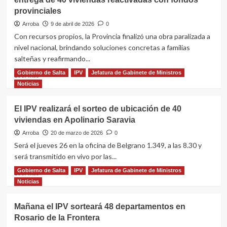
obra
cumplió
paralizada
provinciales
el
sueño
Arroba
9 de abril de 2026
0
de
Con recursos propios, la Provincia finalizó una obra paralizada a
la
nivel nacional, brindando soluciones concretas a familias
casa
salteñas y reafirmando...
propia
a
Gobierno de Salta
IPV
Jefatura de Gabinete de Ministros
Leer
Leer más
20
más
Noticias
familias
sobre
de
En
Chicoana
El IPV realizará el sorteo de ubicación de 40
Apolinario
viviendas en Apolinario Saravia
Saravia,
el
Arroba
20 de marzo de 2026
0
Gobernador
Será el jueves 26 en la oficina de Belgrano 1.349, a las 8.30 y
encabezó
será transmitido en vivo por las...
la
entrega
Gobierno de Salta
IPV
Jefatura de Gabinete de Ministros
Leer
Leer más
de
más
Noticias
40
sobre
viviendas
El
Mañana el IPV sorteará 48 departamentos en
reactivadas
IPV
Rosario de la Frontera
con
realizará