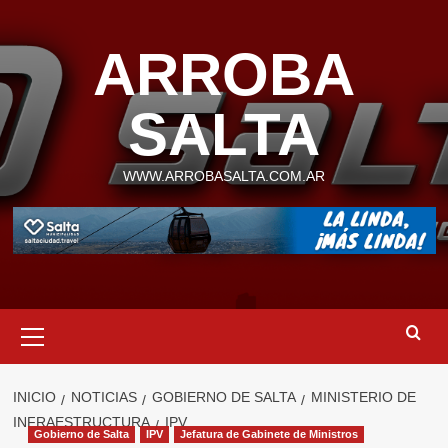
Saltar
al
ARROBA
contenido
SALTA
WWW.ARROBASALTA.COM.AR
Menú
primario
INICIO
NOTICIAS
GOBIERNO DE SALTA
MINISTERIO DE
INFRAESTRUCTURA
IPV
Gobierno de Salta
IPV
Jefatura de Gabinete de Ministros