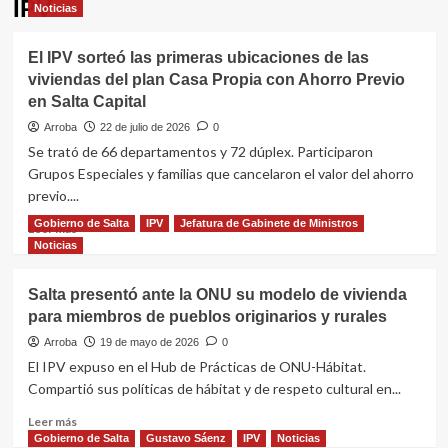
IPV
Noticias
El IPV sorteó las primeras ubicaciones de las
viviendas del plan Casa Propia con Ahorro Previo
en Salta Capital
Arroba
22 de julio de 2026
0
Se trató de 66 departamentos y 72 dúplex. Participaron
Grupos Especiales y familias que cancelaron el valor del ahorro
previo....
Gobierno de Salta
IPV
Jefatura de Gabinete de Ministros
Leer
Leer más
más
Noticias
sobre
El
Salta presentó ante la ONU su modelo de vivienda
IPV
para miembros de pueblos originarios y rurales
sorteó
las
Arroba
19 de mayo de 2026
0
primeras
El IPV expuso en el Hub de Prácticas de ONU-Hábitat.
ubicaciones
Compartió sus políticas de hábitat y de respeto cultural en...
de
las
Leer
Leer más
viviendas
más
Gobierno de Salta
Gustavo Sáenz
IPV
Noticias