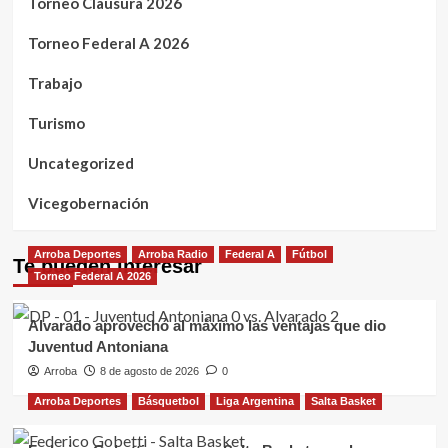
Torneo Clausura 2026
Torneo Federal A 2026
Trabajo
Turismo
Uncategorized
Vicegobernación
Arroba Deportes
Arroba Radio
Federal A
Fútbol
Te pueden interesar
Torneo Federal A 2026
Alvarado aprovechó al máximo las ventajas que dio
Juventud Antoniana
Arroba
8 de agosto de 2026
0
Arroba Deportes
Básquetbol
Liga Argentina
Salta Basket