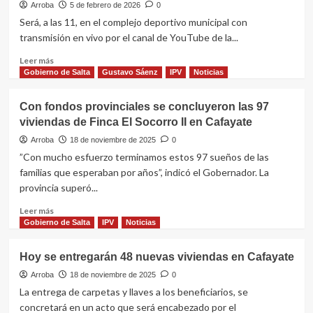
fondos
el
Arroba
5 de febrero de 2026
0
provinciales
sorteo
Será, a las 11, en el complejo deportivo municipal con
de
transmisión en vivo por el canal de YouTube de la...
ubicación
de
Leer
Leer más
40
más
Gobierno de Salta
Gustavo Sáenz
IPV
Noticias
viviendas
sobre
en
Mañana
Con fondos provinciales se concluyeron las 97
Apolinario
el
viviendas de Finca El Socorro II en Cafayate
Saravia
IPV
sorteará
Arroba
18 de noviembre de 2025
0
48
”Con mucho esfuerzo terminamos estos 97 sueños de las
departamentos
familias que esperaban por años”, indicó el Gobernador. La
en
provincia superó...
Rosario
de
Leer
Leer más
la
más
Gobierno de Salta
IPV
Noticias
Frontera
sobre
Con
Hoy se entregarán 48 nuevas viviendas en Cafayate
fondos
provinciales
Arroba
18 de noviembre de 2025
0
se
La entrega de carpetas y llaves a los beneficiarios, se
concluyeron
concretará en un acto que será encabezado por el