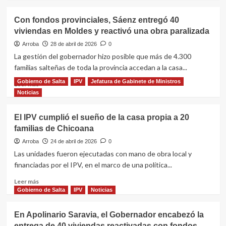
del
sobre
plan
Salta
Con fondos provinciales, Sáenz entregó 40
Casa
presentó
viviendas en Moldes y reactivó una obra paralizada
Propia
ante
con
la
Arroba
28 de abril de 2026
0
Ahorro
ONU
La gestión del gobernador hizo posible que más de 4.300
Previo
su
familias salteñas de toda la provincia accedan a la casa...
en
modelo
Salta
de
Gobierno de Salta
IPV
Jefatura de Gabinete de Ministros
Leer
Leer más
Capital
vivienda
más
Noticias
para
sobre
miembros
Con
El IPV cumplió el sueño de la casa propia a 20
de
fondos
familias de Chicoana
pueblos
provinciales,
originarios
Sáenz
Arroba
24 de abril de 2026
0
y
entregó
Las unidades fueron ejecutadas con mano de obra local y
rurales
40
financiadas por el IPV, en el marco de una política...
viviendas
en
Leer
Leer más
Moldes
más
Gobierno de Salta
IPV
Noticias
y
sobre
reactivó
El
En Apolinario Saravia, el Gobernador encabezó la
una
IPV
entrega de 40 viviendas reactivadas con fondos