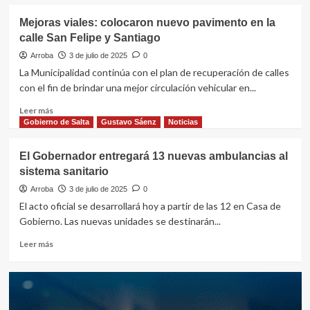
Mejoras viales: colocaron nuevo pavimento en la
calle San Felipe y Santiago
Arroba
3 de julio de 2025
0
La Municipalidad continúa con el plan de recuperación de calles
con el fin de brindar una mejor circulación vehicular en...
Leer
Leer más
más
Gobierno de Salta
Gustavo Sáenz
Noticias
sobre
Mejoras
El Gobernador entregará 13 nuevas ambulancias al
viales:
sistema sanitario
colocaron
nuevo
Arroba
3 de julio de 2025
0
pavimento
El acto oficial se desarrollará hoy a partir de las 12 en Casa de
en
Gobierno. Las nuevas unidades se destinarán...
la
calle
Leer
Leer más
San
más
Felipe
sobre
y
El
Santiago
Gobernador
entregará