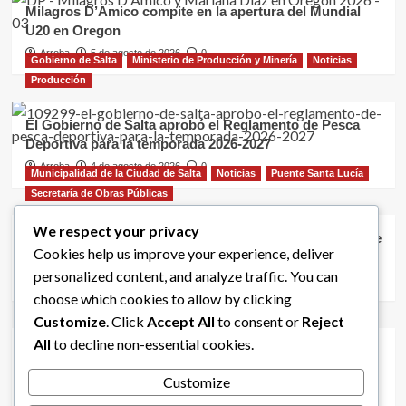
Milagros D’Amico compite en la apertura del Mundial
U20 en Oregon
Arroba
5 de agosto de 2026
0
Gobierno de Salta
Ministerio de Producción y Minería
Noticias
Producción
El Gobierno de Salta aprobó el Reglamento de Pesca
Deportiva para la temporada 2026-2027
Arroba
4 de agosto de 2026
0
Municipalidad de la Ciudad de Salta
Noticias
Puente Santa Lucía
Secretaría de Obras Públicas
We respect your privacy
Comenzó la construcción de las bases del nuevo puente
Cookies help us improve your experience, deliver
de Santa Lucía
personalized content, and analyze traffic. You can
Arroba
4 de agosto de 2026
0
Municipalidad de la Ciudad de Salta
Noticias
Plan Vial Zona Norte
choose which cookies to allow by clicking
Secretaría de Obras Públicas
Customize
. Click
Accept All
to consent or
Reject
All
to decline non-essential cookies.
Inicia el Plan Vial Zona Norte con obras estratégicas en
Avenida Bolivia
Customize
Arroba
3 de agosto de 2026
0