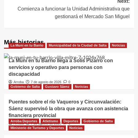
Next:
Comienza a funcionar la Unidad Administrativa que
gestionará el Mercado San Miguel
Más historias
La Muni en tu Barrio
Municipalidad de la Ciudad de Salta
Noticias
La Muni en tu Barrio llega a Solís Pizarro con
servicios y operativo para personas con
discapacidad
Arroba
7 de agosto de 2026
0
Gobierno de Salta
Gustavo Sáenz
Noticias
Puentes sobre el río Vaqueros y Circunvalación:
Sáenz supervisó la obra que avanza con asistencia
financiera provincial
Arroba Deportes
Atletismo
Deportes
Gobierno de Salta
Arroba
7 de agosto de 2026
0
Ministerio de Turismo y Deportes
Noticias