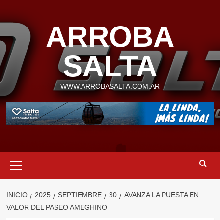
Saltar
al
ARROBA
contenido
SALTA
WWW.ARROBASALTA.COM.AR
Menú
primario
INICIO
2025
SEPTIEMBRE
30
AVANZA LA PUESTA EN
VALOR DEL PASEO AMEGHINO