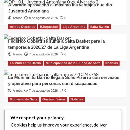
Alvarado aprovechó al máximo las ventajas que dio
Juventud Antoniana
Arroba
8 de agosto de 2026
0
Arroba Deportes
Básquetbol
Liga Argentina
Salta Basket
Federico Gobetti se suma a Salta Basket para la
temporada 2026/27 de La Liga Argentina
Arroba
7 de agosto de 2026
0
La Muni en tu Barrio
Municipalidad de la Ciudad de Salta
Noticias
La Muni en tu Barrio llega a Solís Pizarro con servicios
y operativo para personas con discapacidad
Arroba
7 de agosto de 2026
0
Gobierno de Salta
Gustavo Sáenz
Noticias
Puentes sobre el río Vaqueros y Circunvalación: Sáenz
We respect your privacy
supervisó la obra que avanza con asistencia financiera
Cookies help us improve your experience, deliver
provincial