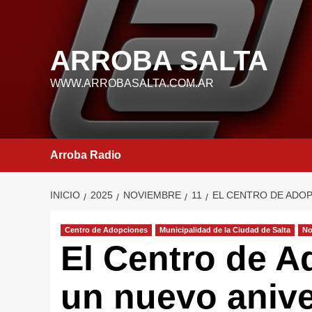
Saltar
al
contenido
ARROBA SALTA
WWW.ARROBASALTA.COM.AR
Arroba Radio
INICIO
2025
NOVIEMBRE
11
EL CENTRO DE ADO
Centro de Adopciones
Municipalidad de la Ciudad de Salta
No
El Centro de A
un nuevo anive